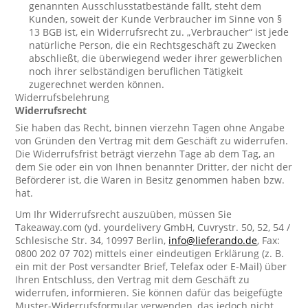
genannten Ausschlusstatbestände fällt, steht dem
Kunden, soweit der Kunde Verbraucher im Sinne von §
13 BGB ist, ein Widerrufsrecht zu. „Verbraucher“ ist jede
natürliche Person, die ein Rechtsgeschäft zu Zwecken
abschließt, die überwiegend weder ihrer gewerblichen
noch ihrer selbständigen beruflichen Tätigkeit
zugerechnet werden können.
Widerrufsbelehrung
Widerrufsrecht
Sie haben das Recht, binnen vierzehn Tagen ohne Angabe
von Gründen den Vertrag mit dem Geschäft zu widerrufen.
Die Widerrufsfrist beträgt vierzehn Tage ab dem Tag, an
dem Sie oder ein von Ihnen benannter Dritter, der nicht der
Beförderer ist, die Waren in Besitz genommen haben bzw.
hat.
Um Ihr Widerrufsrecht auszuüben, müssen Sie
Takeaway.com (yd. yourdelivery GmbH, Cuvrystr. 50, 52, 54 /
Schlesische Str. 34, 10997 Berlin,
info@lieferando.de
, Fax:
0800 202 07 702) mittels einer eindeutigen Erklärung (z. B.
ein mit der Post versandter Brief, Telefax oder E-Mail) über
Ihren Entschluss, den Vertrag mit dem Geschäft zu
widerrufen, informieren. Sie können dafür das beigefügte
Muster-Widerrufsformular verwenden, das jedoch nicht